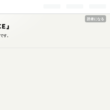
読者になる
CE』
グです。