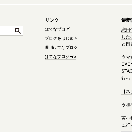
リンク
最新
はてなブログ
織田
した
ブログをはじめる
と四
週刊はてなブログ
はてなブログPro
ウマ
EVE
STA
行っ
【ネ
令和
苫小
に行