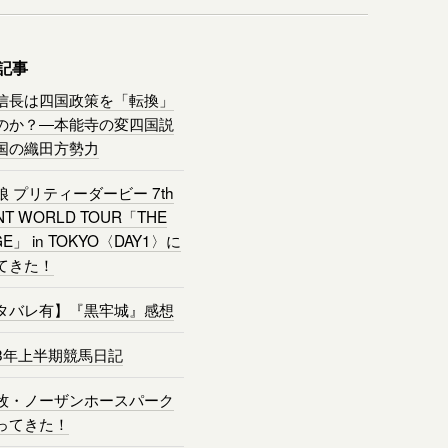
記事
信長は四国政策を「転換」
のか？―本能寺の変四国説
国の織田方勢力
娘 プリティーダービー 7th
NT WORLD TOUR「THE
GE」 in TOKYO〈DAY1〉に
てきた！
タバレ有】『黒牢城』感想
8年上半期競馬日記
牧・ノーザンホースパーク
ってきた！